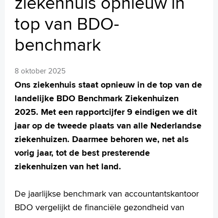
ziekenhuis opnieuw in
MijnASz
top van BDO-
benchmark
Verwijzers
8 oktober 2025
Wetenschappelijk onderzoek
Ons ziekenhuis staat opnieuw in de top van de
landelijke BDO Benchmark Ziekenhuizen
+
Tekstgrootte A
2025. Met een rapportcijfer 9 eindigen we dit
Voorleesfunctie
jaar op de tweede plaats van alle Nederlandse
Language
ziekenhuizen. Daarmee behoren we, net als
Zoeken
vorig jaar, tot de best presterende
English
ziekenhuizen van het land.
Français
Polski
De jaarlijkse benchmark van accountantskantoor
Türkçe
BDO vergelijkt de financiële gezondheid van
Arabisch