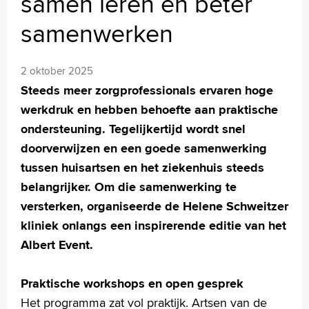
samen leren en beter
MijnASz
samenwerken
2 oktober 2025
Steeds meer zorgprofessionals ervaren hoge
Verwijzers
werkdruk en hebben behoefte aan praktische
Wetenschappelijk onderzoek
ondersteuning. Tegelijkertijd wordt snel
+
Tekstgrootte A
doorverwijzen en een goede samenwerking
Voorleesfunctie
tussen huisartsen en het ziekenhuis steeds
Language
belangrijker. Om die samenwerking te
Zoeken
versterken, organiseerde de Helene Schweitzer
kliniek onlangs een inspirerende editie van het
English
Albert Event.
Français
Polski
Praktische workshops en open gesprek
Türkçe
Het programma zat vol praktijk. Artsen van de
Arabisch