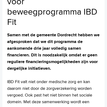
voor
MijnASz
beweegprogramma IBD
Fit
Verwijzers
Samen met de gemeente Dordrecht hebben we
Wetenschappelijk onderzoek
afgesproken dat we dit programma de
aankomende drie jaar volledig samen
+
Tekstgrootte A
financieren. Dit is noodzakelijk omdat er geen
Voorleesfunctie
reguliere financieringsmogelijkheden zijn voor
Language
dergelijke initiatieven.
Zoeken
English
IBD Fit valt niet onder medische zorg en kan
Français
daarom niet door de zorgverzekering worden
Polski
vergoed. Ook past het niet binnen het sociale
Türkçe
domein. Met deze samenwerking wordt een
Arabisch