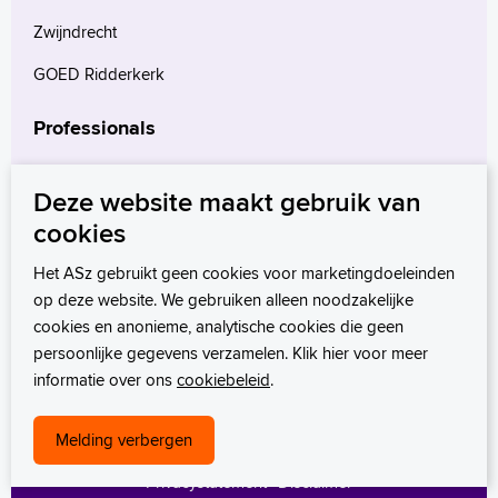
Zwijndrecht
GOED Ridderkerk
Professionals
Verwijzers
Deze website maakt gebruik van
Wetenschappelijk onderzoek
cookies
mProve. Verder in zorg.
Het ASz gebruikt geen cookies voor marketingdoeleinden
op deze website. We gebruiken alleen noodzakelijke
cookies en anonieme, analytische cookies die geen
persoonlijke gegevens verzamelen. Klik hier voor meer
informatie over ons
cookiebeleid
.
Melding verbergen
Privacystatement
Disclaimer