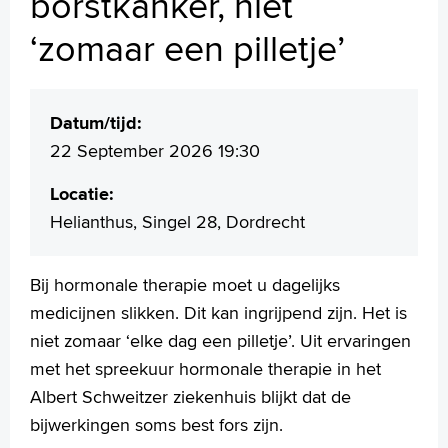
borstkanker, niet
MijnASz
‘zomaar een pilletje’
Datum/tijd:
Verwijzers
22 September 2026 19:30
Wetenschappelijk onderzoek
Locatie:
+
Tekstgrootte A
Helianthus, Singel 28, Dordrecht
Voorleesfunctie
Language
Bij hormonale therapie moet u dagelijks
Zoeken
medicijnen slikken. Dit kan ingrijpend zijn. Het is
English
niet zomaar ‘elke dag een pilletje’. Uit ervaringen
Français
met het spreekuur hormonale therapie in het
Polski
Albert Schweitzer ziekenhuis blijkt dat de
Türkçe
bijwerkingen soms best fors zijn.
Arabisch