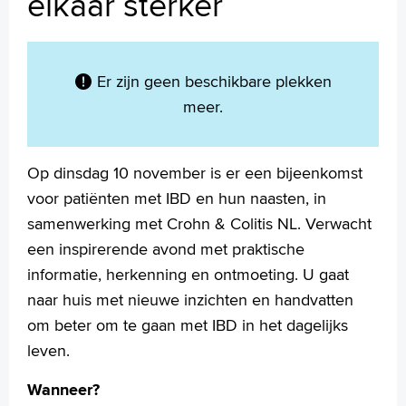
elkaar sterker
MijnASz
Er zijn geen beschikbare plekken
meer.
Verwijzers
Wetenschappelijk onderzoek
Op dinsdag 10 november is er een bijeenkomst
+
Tekstgrootte A
voor patiënten met IBD en hun naasten, in
Voorleesfunctie
samenwerking met Crohn & Colitis NL. Verwacht
Language
een inspirerende avond met praktische
Zoeken
informatie, herkenning en ontmoeting. U gaat
naar huis met nieuwe inzichten en handvatten
English
om beter om te gaan met IBD in het dagelijks
Français
leven.
Polski
Türkçe
Wanneer?
Arabisch