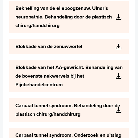
Wetenschappelijk onderzoek
Beknelling van de elleboogzenuw. Ulnaris
+
Tekstgrootte A
neuropathie. Behandeling door de plastisch
Voorleesfunctie
chirurg/handchirurg
Language
Zoeken
Blokkade van de zenuwwortel
English
Français
Blokkade van het AA-gewricht. Behandeling van
Polski
de bovenste nekwervels bij het
Türkçe
Pijnbehandelcentrum
Arabisch
Carpaal tunnel syndroom. Behandeling door de
plastisch chirurg/handchirurg
Carpaal tunnel syndroom. Onderzoek en uitslag