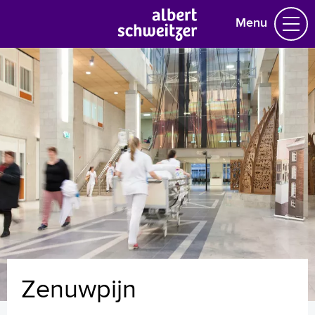
Menu
Homepage
Praktische informatie
Specialismen
Werken en leren
Medewerkers
Contact
MijnASz
Zenuwpijn
Verwijzers