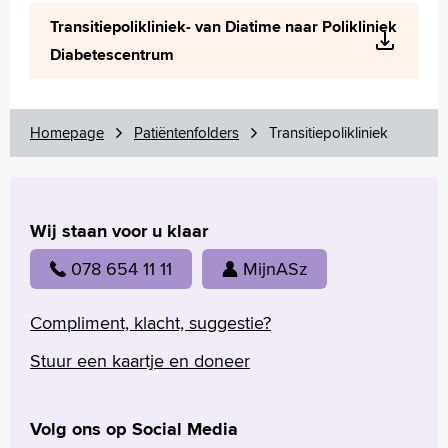
Wetenschappelijk onderzoek
Transitiepolikliniek- van Diatime naar Polikliniek
+
Tekstgrootte A
Diabetescentrum
Voorleesfunctie
Language
Zoeken
Homepage
Patiëntenfolders
Transitiepolikliniek
English
Français
Wij staan voor u klaar
Polski
Türkçe
078 654 11 11
MijnASz
Arabisch
Compliment, klacht, suggestie?
Stuur een kaartje en doneer
Volg ons op Social Media