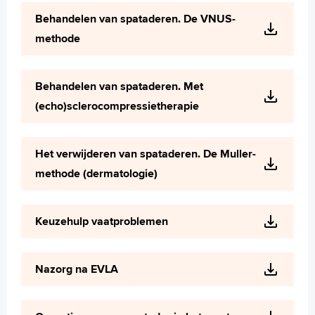
Wetenschappelijk onderzoek
Behandelen van spataderen. De VNUS-
+
Tekstgrootte A
methode
Voorleesfunctie
Language
Behandelen van spataderen. Met
Zoeken
(echo)sclerocompressietherapie
English
Français
Het verwijderen van spataderen. De Muller-
Polski
methode (dermatologie)
Türkçe
Arabisch
Keuzehulp vaatproblemen
Nazorg na EVLA