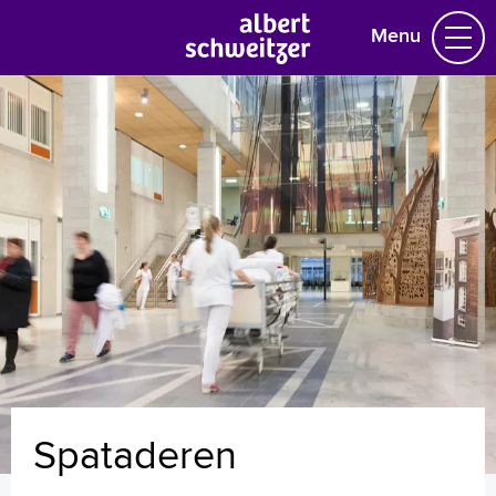
Menu
Homepage
Praktische informatie
Specialismen
Werken en leren
Medewerkers
Contact
MijnASz
Spataderen
Verwijzers