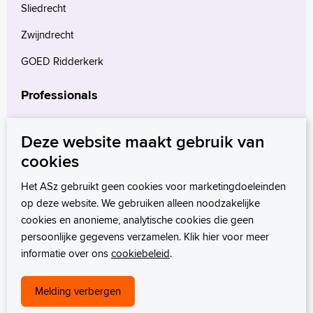
Sliedrecht
Zwijndrecht
GOED Ridderkerk
Professionals
Verwijzers
Deze website maakt gebruik van
Wetenschappelijk onderzoek
cookies
mProve. Verder in zorg.
Het ASz gebruikt geen cookies voor marketingdoeleinden
op deze website. We gebruiken alleen noodzakelijke
cookies en anonieme, analytische cookies die geen
persoonlijke gegevens verzamelen. Klik hier voor meer
informatie over ons
cookiebeleid
.
Melding verbergen