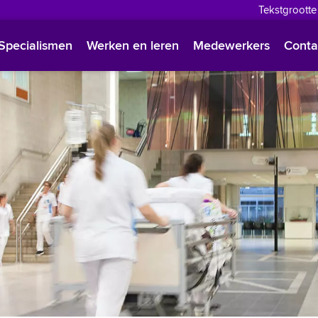
Tekstgrootte
English
Specialismen
Werken en leren
Medewerkers
Conta
Françai
Polski
Türkçe
Arabisc