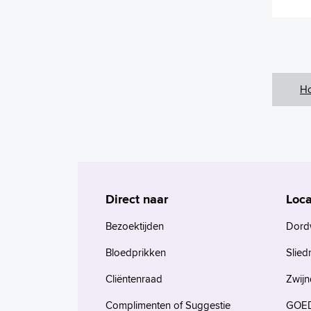
H
Direct naar
Loca
Bezoektijden
Dord
Bloedprikken
Slied
Cliëntenraad
Zwijn
Complimenten of Suggestie
GOED