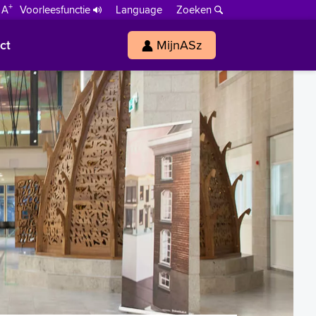
+
 A
Voorleesfunctie
Language
Zoeken
ct
MijnASz
s
h