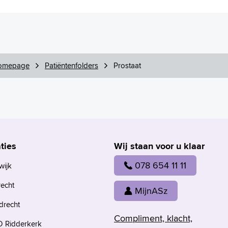
omepage
Patiëntenfolders
Prostaat
ties
Wij staan voor u klaar
078 654 11 11
wijk
recht
MijnASz
drecht
Compliment, klacht,
 Ridderkerk