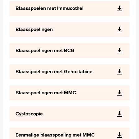
Wetenschappelijk onderzoek
Blaasspoelen met Immucothel
+
Tekstgrootte A
Voorleesfunctie
Blaasspoelingen
Language
Zoeken
Blaasspoelingen met BCG
English
Français
Blaasspoelingen met Gemcitabine
Polski
Türkçe
Arabisch
Blaasspoelingen met MMC
Cystoscopie
Eenmalige blaasspoeling met MMC