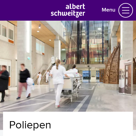
Menu
Homepage
Praktische informatie
Specialismen
Werken en leren
Medewerkers
Contact
MijnASz
Poliepen
Verwijzers