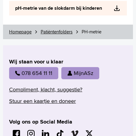
Wetenschappelijk onderzoek
pH-metrie van de slokdarm bij kinderen
+
Tekstgrootte A
Voorleesfunctie
Language
Homepage
Patiëntenfolders
PH-metrie
Zoeken
English
Wij staan voor u klaar
Français
Polski
078 654 11 11
MijnASz
Türkçe
Arabisch
Compliment, klacht, suggestie?
Stuur een kaartje en doneer
Volg ons op Social Media