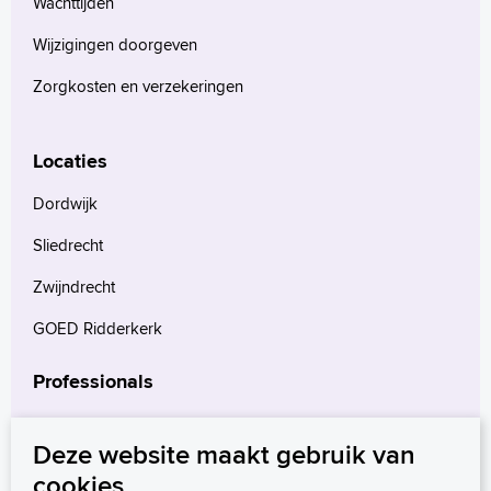
Wachttijden
Wijzigingen doorgeven
Zorgkosten en verzekeringen
Locaties
Dordwijk
Sliedrecht
Zwijndrecht
GOED Ridderkerk
Professionals
Verwijzers
Deze website maakt gebruik van
Wetenschappelijk onderzoek
cookies