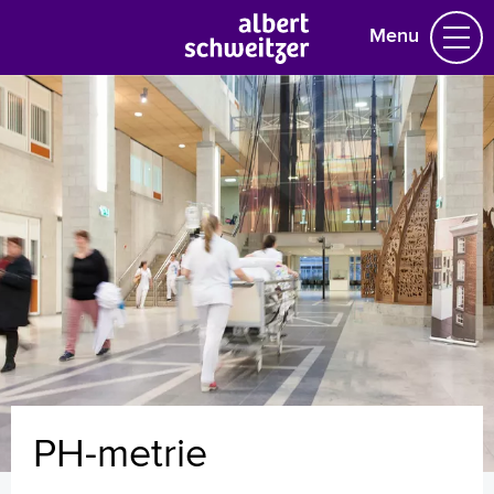
Menu
Homepage
Praktische informatie
Specialismen
Werken en leren
Medewerkers
Contact
MijnASz
PH-metrie
Verwijzers