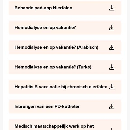
Wetenschappelijk onderzoek
Behandelpad-app Nierfalen
+
Tekstgrootte A
Voorleesfunctie
Hemodialyse en op vakantie?
Language
Zoeken
Hemodialyse en op vakantie? (Arabisch)
English
Français
Hemodialyse en op vakantie? (Turks)
Polski
Türkçe
Arabisch
Hepatitis B vaccinatie bij chronisch nierfalen
Inbrengen van een PD-katheter
Medisch maatschappelijk werk op het