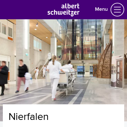
Menu
Homepage
Praktische informatie
Specialismen
Werken en leren
Medewerkers
Contact
MijnASz
Nierfalen
Verwijzers