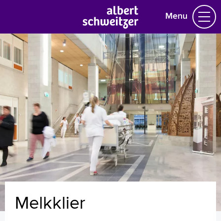
Menu
Homepage
Praktische informatie
Specialismen
Werken en leren
Medewerkers
Contact
MijnASz
Melkklier
Verwijzers