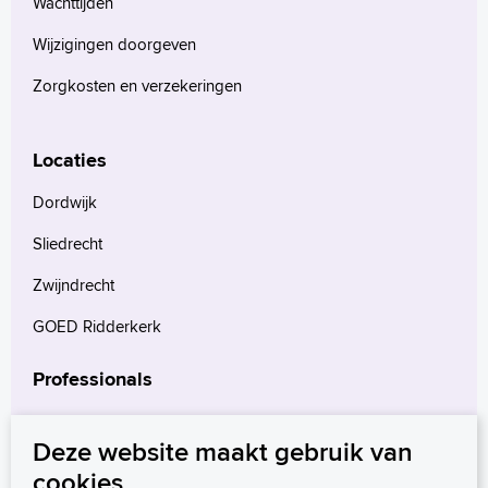
Wachttijden
Wijzigingen doorgeven
Zorgkosten en verzekeringen
Locaties
Dordwijk
Sliedrecht
Zwijndrecht
GOED Ridderkerk
Professionals
Verwijzers
Deze website maakt gebruik van
Wetenschappelijk onderzoek
cookies