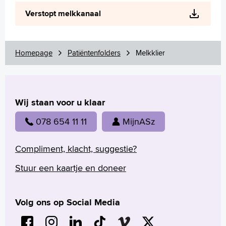
Wetenschappelijk onderzoek
Verstopt melkkanaal
+
Tekstgrootte A
Voorleesfunctie
Language
Homepage
Patiëntenfolders
Melkklier
Zoeken
English
Wij staan voor u klaar
Français
Polski
078 654 11 11
MijnASz
Türkçe
Arabisch
Compliment, klacht, suggestie?
Stuur een kaartje en doneer
Volg ons op Social Media