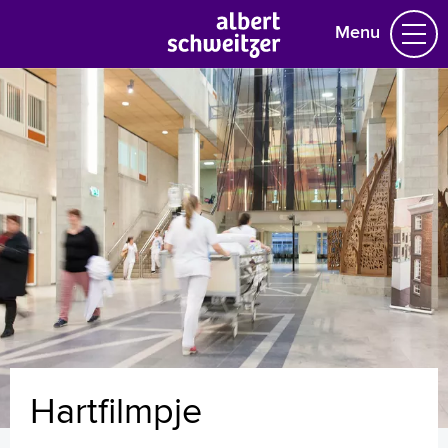
Menu
Homepage
Praktische informatie
Specialismen
Werken en leren
Medewerkers
Contact
MijnASz
Hartfilmpje
Verwijzers