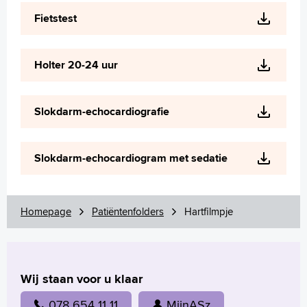
Wetenschappelijk onderzoek
Fietstest
+
Tekstgrootte A
Voorleesfunctie
Holter 20-24 uur
Language
Zoeken
Slokdarm-echocardiografie
English
Français
Slokdarm-echocardiogram met sedatie
Polski
Türkçe
Arabisch
Homepage
Patiëntenfolders
Hartfilmpje
Wij staan voor u klaar
078 654 11 11
MijnASz