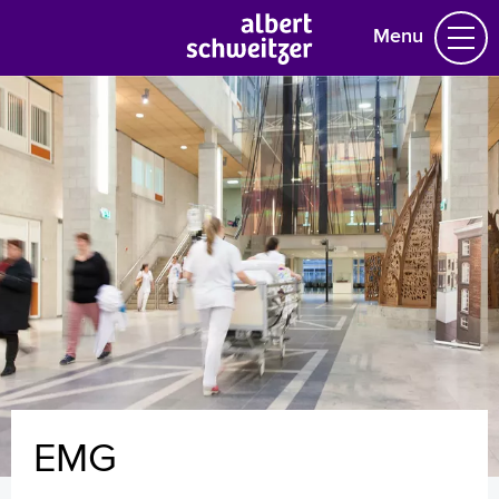
Menu
Homepage
Praktische informatie
Specialismen
Werken en leren
Medewerkers
Contact
MijnASz
EMG
Verwijzers