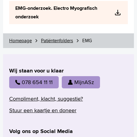
Wetenschappelijk onderzoek
EMG-onderzoek. Electro Myografisch
+
Tekstgrootte A
onderzoek
Voorleesfunctie
Language
Zoeken
Homepage
Patiëntenfolders
EMG
English
Français
Wij staan voor u klaar
Polski
Türkçe
078 654 11 11
MijnASz
Arabisch
Compliment, klacht, suggestie?
Stuur een kaartje en doneer
Volg ons op Social Media