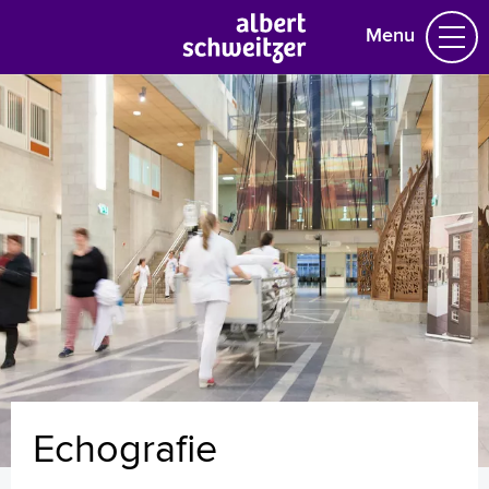
Menu
Homepage
Praktische informatie
Specialismen
Werken en leren
Medewerkers
Contact
MijnASz
Echografie
Verwijzers