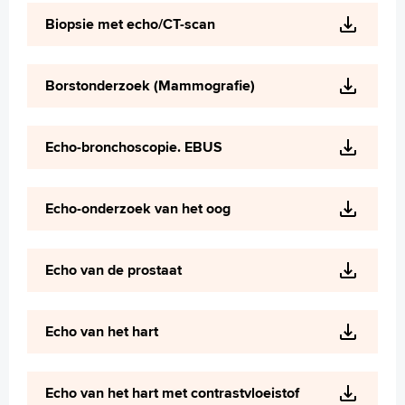
Wetenschappelijk onderzoek
Biopsie met echo/CT-scan
+
Tekstgrootte A
Voorleesfunctie
Borstonderzoek (Mammografie)
Language
Zoeken
Echo-bronchoscopie. EBUS
English
Français
Echo-onderzoek van het oog
Polski
Türkçe
Arabisch
Echo van de prostaat
Echo van het hart
Echo van het hart met contrastvloeistof