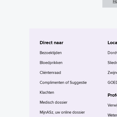
H
Direct naar
Loca
Bezoektijden
Dord
Bloedprikken
Slied
Cliëntenraad
Zwijn
Complimenten of Suggestie
GOED
Klachten
Prof
Medisch dossier
Verwi
MijnASz, uw online dossier
Wete