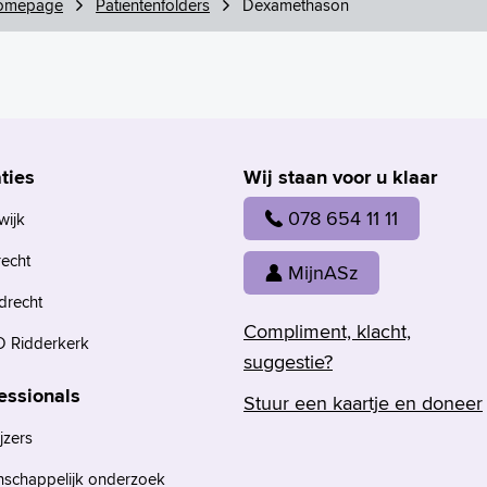
omepage
Patiëntenfolders
Dexamethason
ties
Wij staan voor u klaar
078 654 11 11
wijk
recht
MijnASz
drecht
Compliment, klacht,
 Ridderkerk
suggestie?
essionals
Stuur een kaartje en doneer
jzers
nschappelijk onderzoek