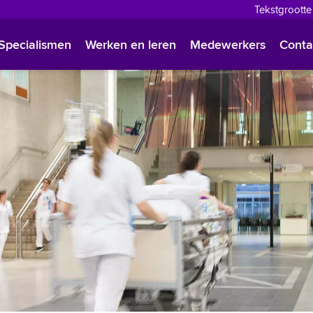
Tekstgrootte
English
Specialismen
Werken en leren
Medewerkers
Conta
Françai
Polski
Türkçe
Arabisc