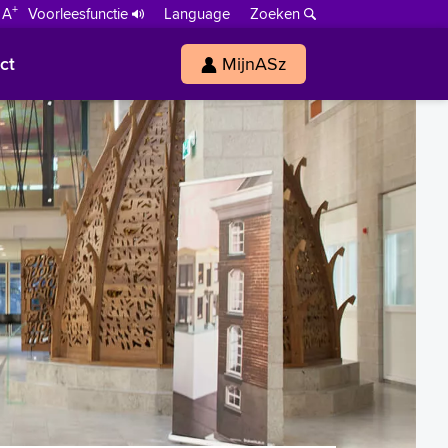
+
 A
Voorleesfunctie
Language
Zoeken
ct
MijnASz
s
h