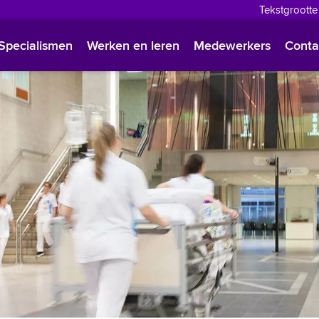
Tekstgrootte
English
Specialismen
Werken en leren
Medewerkers
Conta
Françai
Polski
Türkçe
Arabisc