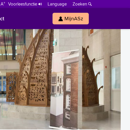
+
 A
Voorleesfunctie
Language
Zoeken
ct
MijnASz
s
h