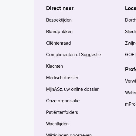
Direct naar
Loca
Bezoektijden
Dord
Bloedprikken
Slied
Cliëntenraad
Zwijn
Complimenten of Suggestie
GOED
Klachten
Prof
Medisch dossier
Verwi
MijnASz, uw online dossier
Wete
Onze organisatie
mProv
Patiëntenfolders
Wachttijden
Wijzigingen doorgeven