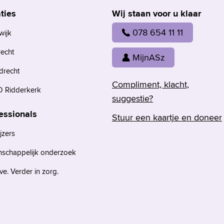
ties
Wij staan voor u klaar
078 654 11 11
wijk
recht
MijnASz
drecht
Compliment, klacht,
 Ridderkerk
suggestie?
essionals
Stuur een kaartje en doneer
jzers
nschappelijk onderzoek
e. Verder in zorg.