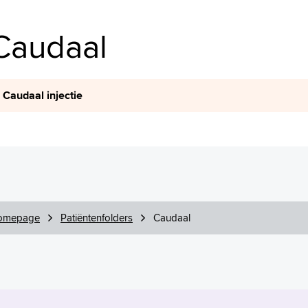
Caudaal
Caudaal injectie
omepage
Patiëntenfolders
Caudaal