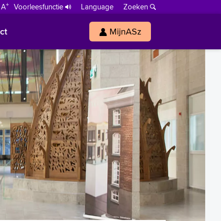
+
 A
Voorleesfunctie
Language
Zoeken
ct
MijnASz
s
h