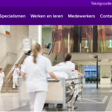
Tekstgrootte
English
Specialismen
Werken en leren
Medewerkers
Conta
Françai
Polski
Türkçe
Arabisc