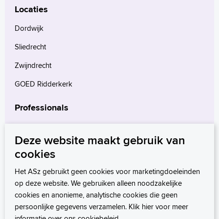
Locaties
Dordwijk
Sliedrecht
Zwijndrecht
GOED Ridderkerk
Professionals
Verwijzers
Deze website maakt gebruik van
Wetenschappelijk onderzoek
cookies
mProve. Verder in zorg.
Het ASz gebruikt geen cookies voor marketingdoeleinden
op deze website. We gebruiken alleen noodzakelijke
cookies en anonieme, analytische cookies die geen
persoonlijke gegevens verzamelen. Klik hier voor meer
informatie over ons
cookiebeleid
.