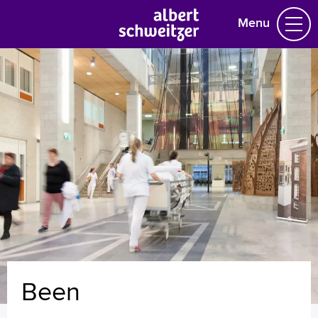
Menu
Homepage
Praktische informatie
Specialismen
Werken en leren
Medewerkers
Contact
MijnASz
Been
Verwijzers