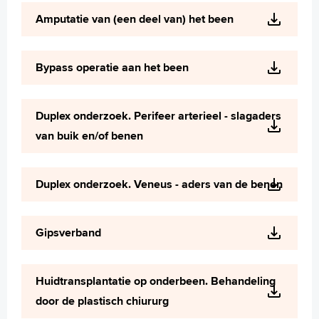
Wetenschappelijk onderzoek
Amputatie van (een deel van) het been
+
Tekstgrootte A
Voorleesfunctie
Bypass operatie aan het been
Language
Zoeken
Duplex onderzoek. Perifeer arterieel - slagaders
English
van buik en/of benen
Français
Polski
Duplex onderzoek. Veneus - aders van de benen
Türkçe
Arabisch
Gipsverband
Huidtransplantatie op onderbeen. Behandeling
door de plastisch chiururg