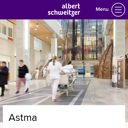
Menu
Homepage
Praktische informatie
Specialismen
Werken en leren
Medewerkers
Contact
MijnASz
Astma
Verwijzers