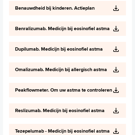
Wetenschappelijk onderzoek
Benauwdheid bij kinderen. Actieplan
+
Tekstgrootte A
Voorleesfunctie
Benralizumab. Medicijn bij eosinofiel astma
Language
Zoeken
Dupilumab. Medicijn bij eosinofiel astma
English
Français
Omalizumab. Medicijn bij allergisch astma
Polski
Türkçe
Arabisch
Peakflowmeter. Om uw astma te controleren
Reslizumab. Medicijn bij eosinofiel astma
Tezepelumab - Medicijn bij eosinofiel astma