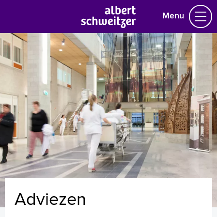
Menu
Homepage
Praktische informatie
Specialismen
Werken en leren
Medewerkers
Contact
MijnASz
Adviezen
Verwijzers