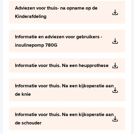
Wetenschappelijk onderzoek
Adviezen voor thuis- na opname op de
+
Tekstgrootte A
Kinderafdeling
Voorleesfunctie
Language
Informatie en adviezen voor gebruikers -
Zoeken
insulinepomp 780G
English
Français
Informatie voor thuis. Na een heupprothese
Polski
Türkçe
Informatie voor thuis. Na een kijkoperatie aan
Arabisch
de knie
Informatie voor thuis. Na een kijkoperatie aan
de schouder