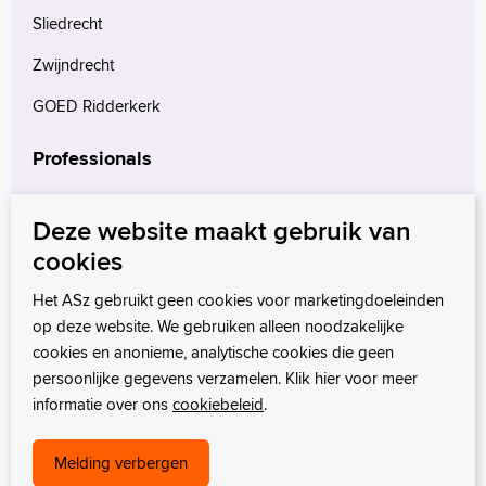
Sliedrecht
Zwijndrecht
GOED Ridderkerk
Professionals
Verwijzers
Deze website maakt gebruik van
Wetenschappelijk onderzoek
cookies
mProve. Verder in zorg.
Het ASz gebruikt geen cookies voor marketingdoeleinden
op deze website. We gebruiken alleen noodzakelijke
cookies en anonieme, analytische cookies die geen
persoonlijke gegevens verzamelen. Klik hier voor meer
informatie over ons
cookiebeleid
.
Melding verbergen