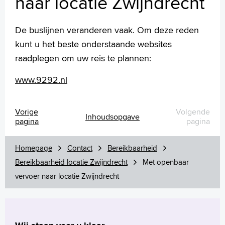
naar locatie Zwijndrecht
Wetenschappelijk onderzoek
+
Tekstgrootte A
De buslijnen veranderen vaak. Om deze reden
Voorleesfunctie
kunt u het beste onderstaande websites
Language
raadplegen om uw reis te plannen:
Zoeken
www.9292.nl
English
Français
Vorige
Volgende
Polski
Inhoudsopgave
pagina
pagina
Türkçe
Arabisch
Homepage
Contact
Bereikbaarheid
Bereikbaarheid locatie Zwijndrecht
Met openbaar
vervoer naar locatie Zwijndrecht