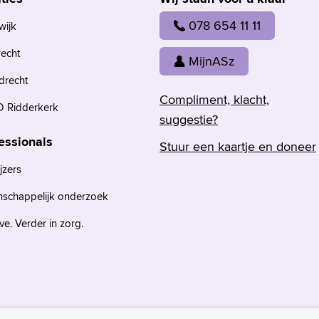
078 654 11 11
wijk
recht
MijnASz
drecht
Compliment, klacht,
 Ridderkerk
suggestie?
essionals
Stuur een kaartje en doneer
jzers
nschappelijk onderzoek
e. Verder in zorg.