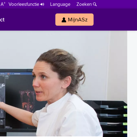
+
 A
Voorleesfunctie
Language
Zoeken
ct
MijnASz
s
h