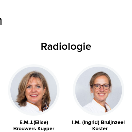
m
Radiologie
E.M.J.(Elise)
I.M. (Ingrid) Bruijnzeel
Brouwers-Kuyper
- Koster