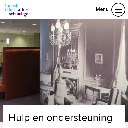
Menu
Ongerust
Doorverwezen
Borstkanker, wat nu?
Verder leven
Video's
Contact
Naar home asz.nl
MijnASz
Hulp en ondersteuning