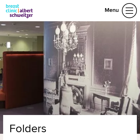
Menu
Ongerust
Doorverwezen
Borstkanker, wat nu?
Verder leven
Video's
Contact
Naar home asz.nl
MijnASz
Folders