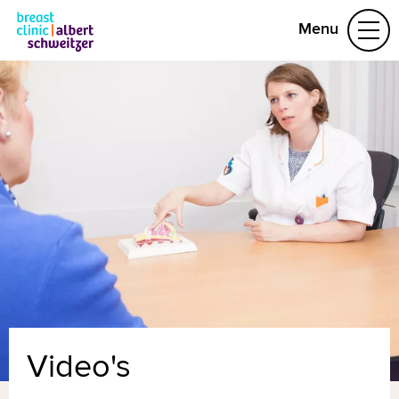
Menu
Ongerust
Doorverwezen
Borstkanker, wat nu?
Verder leven
Video's
Contact
Naar home asz.nl
MijnASz
Video's