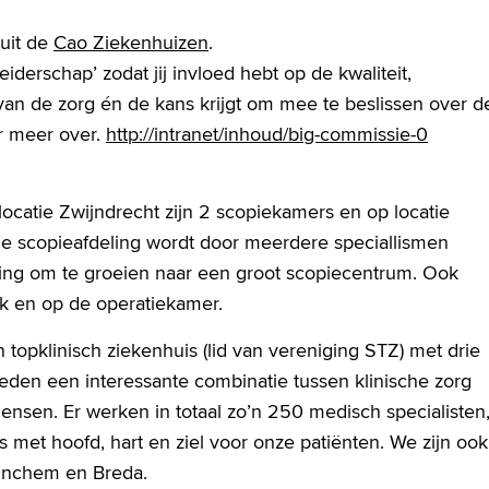
uit de
Cao Ziekenhuizen
.
iderschap’ zodat jij invloed hebt op de kwaliteit,
d van de zorg én de kans krijgt om mee te beslissen over d
er meer over.
http://intranet/inhoud/big-commissie-0
locatie Zwijndrecht zijn 2 scopiekamers en op locatie
de scopieafdeling wordt door meerdere speciallismen
ding om te groeien naar een groot scopiecentrum. Ook
ek en op de operatiekamer.
 topklinisch ziekenhuis (lid van vereniging STZ) met drie
bieden een interessante combinatie tussen klinische zorg
mensen. Er werken in totaal zo’n 250 medisch specialisten
 met hoofd, hart en ziel voor onze patiënten. We zijn ook
rinchem en Breda.