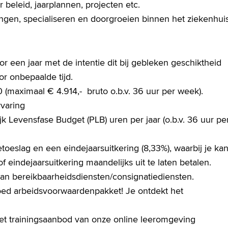
beleid, jaarplannen, projecten etc.
ngen, specialiseren en doorgroeien binnen het ziekenhui
oor een jaar met de intentie dit bij gebleken geschiktheid
or onbepaalde tijd.
 (maximaal € 4.914,- bruto o.b.v. 36 uur per week).
rvaring
k Levensfase Budget (PLB) uren per jaar (o.b.v. 36 uur pe
toeslag en een eindejaarsuitkering (8,33%), waarbij je ka
 eindejaarsuitkering maandelijks uit te laten betalen.
 van bereikbaarheidsdiensten/consignatiediensten.
d arbeidsvoorwaardenpakket! Je ontdekt het
het trainingsaanbod van onze online leeromgeving