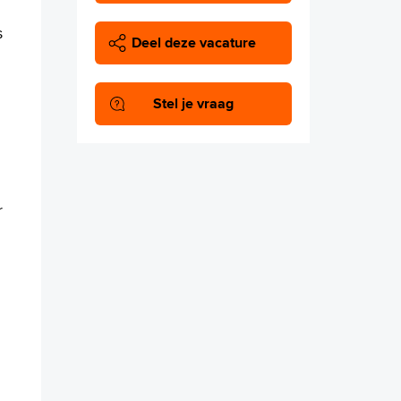
s
Deel deze vacature
Stel je vraag
r
n