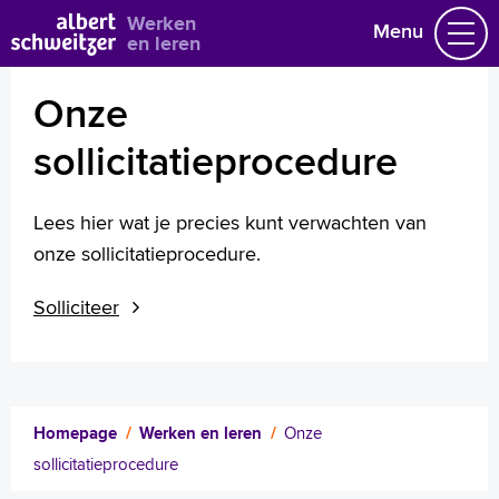
Bekijk alle vacatures
Werken
Menu
en leren
Onze
Vacatures
Vakgebieden
sollicitatieprocedure
Opleidingen & Stages
Flexibel werken
Lees hier wat je precies kunt verwachten van
Hoe wij het doen
onze sollicitatieprocedure.
Vrijwilligerswerk
Solliciteer
Job alert
Mijn vacatures
Naar home asz.nl
Homepage
Werken en leren
Onze
sollicitatieprocedure