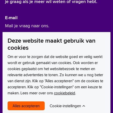
je graag als je meer wil weten of vragen hebt.
E-mail
Mail je vraag naar ons.
werken@asz.nl
Deze website maakt gebruik van
cookies
Leer ons kennen
Om er voor te zorgen dat de website goed en veilig werkt
wordt er gebruik gemaakt van cookies. Ook worden er
LinkedIn
cookies geplaatst om het websitebezoek te meten en
Instagram
relevante advertenties te tonen. Zo kunnen we u nog beter
van dienst zijn. Klik op "Alles accepteren" om de cookies te
Facebook
accepteren. Klik op "Cookie-instellingen" om een keuze te
maken. Lees meer over ons
cookiebeleid
.
TikTok
Cookie-instellingen