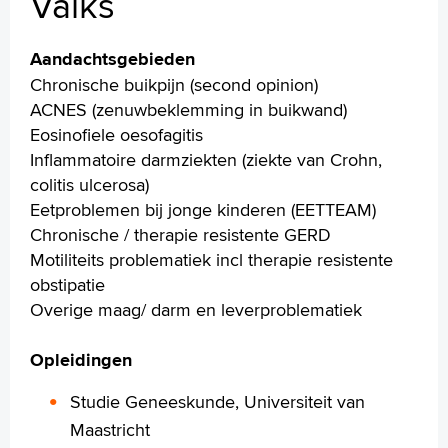
Valks
Specialismen
Werken en leren
Aandachtsgebieden
Medewerkers
Chronische buikpijn (second opinion)
Contact
ACNES (zenuwbeklemming in buikwand)
Eosinofiele oesofagitis
MijnASz
Inflammatoire darmziekten (ziekte van Crohn,
colitis ulcerosa)
Eetproblemen bij jonge kinderen (EETTEAM)
Chronische / therapie resistente GERD
Verwijzers
Motiliteits problematiek incl therapie resistente
Wetenschappelijk onderzoek
obstipatie
Overige maag/ darm en leverproblematiek
+
Tekstgrootte A
Voorleesfunctie
Opleidingen
Language
Studie Geneeskunde, Universiteit van
Zoeken
Maastricht