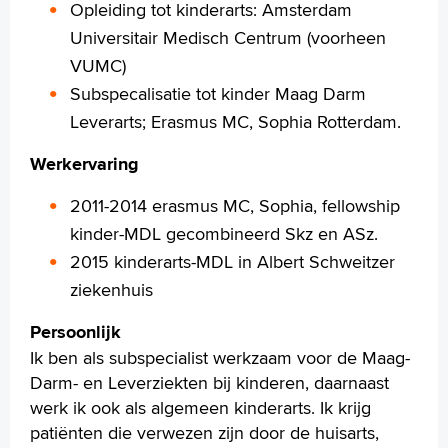
English
Opleiding tot kinderarts: Amsterdam
Français
Universitair Medisch Centrum (voorheen
Polski
VUMC)
Türkçe
Subspecalisatie tot kinder Maag Darm
Arabisch
Leverarts; Erasmus MC, Sophia Rotterdam.
Werkervaring
2011-2014 erasmus MC, Sophia, fellowship
kinder-MDL gecombineerd Skz en ASz.
2015 kinderarts-MDL in Albert Schweitzer
ziekenhuis
Persoonlijk
Ik ben als subspecialist werkzaam voor de Maag-
Darm- en Leverziekten bij kinderen, daarnaast
werk ik ook als algemeen kinderarts. Ik krijg
patiënten die verwezen zijn door de huisarts,