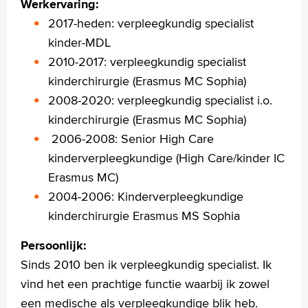
English
Werkervaring:
Français
2017-heden: verpleegkundig specialist
Polski
kinder-MDL
Türkçe
2010-2017: verpleegkundig specialist
Arabisch
kinderchirurgie (Erasmus MC Sophia)
2008-2020: verpleegkundig specialist i.o.
kinderchirurgie (Erasmus MC Sophia)
2006-2008: Senior High Care
kinderverpleegkundige (High Care/kinder IC
Erasmus MC)
2004-2006: Kinderverpleegkundige
kinderchirurgie Erasmus MS Sophia
Persoonlijk:
Sinds 2010 ben ik verpleegkundig specialist. Ik
vind het een prachtige functie waarbij ik zowel
een medische als verpleegkundige blik heb.