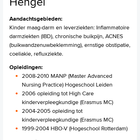
Hengel
Specialismen
Werken en leren
Aandachtsgebieden:
Medewerkers
Kinder maag-darm en leverziekten: Inflammatoire
Contact
darmziekten (IBD), chronische buikpijn, ACNES
MijnASz
(buikwandzenuwbeklemming), ernstige obstipatie,
coeliakie, refluxziekte.
Opleidingen:
2008-2010 MANP (Master Advanced
Verwijzers
Nursing Practice) Hogeschool Leiden
Wetenschappelijk onderzoek
2006 opleiding tot High Care
+
Tekstgrootte A
kinderverpleegkundige (Erasmus MC)
Voorleesfunctie
2004-2005 opleiding tot
Language
kinderverpleegkundige (Erasmus MC)
Zoeken
1999-2004 HBO-V (Hogeschool Rotterdam)