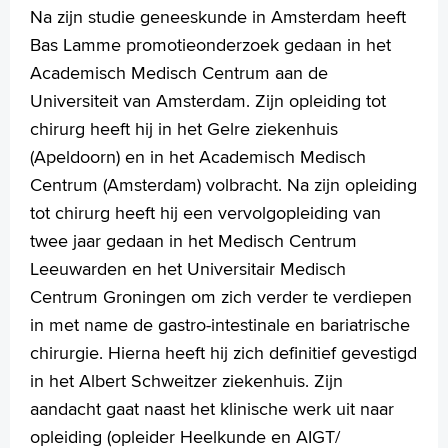
Na zijn studie geneeskunde in Amsterdam heeft
Contact
Bas Lamme promotieonderzoek gedaan in het
MijnASz
Academisch Medisch Centrum aan de
Universiteit van Amsterdam. Zijn opleiding tot
chirurg heeft hij in het Gelre ziekenhuis
(Apeldoorn) en in het Academisch Medisch
Verwijzers
Centrum (Amsterdam) volbracht. Na zijn opleiding
Wetenschappelijk onderzoek
tot chirurg heeft hij een vervolgopleiding van
twee jaar gedaan in het Medisch Centrum
+
Tekstgrootte A
Leeuwarden en het Universitair Medisch
Voorleesfunctie
Centrum Groningen om zich verder te verdiepen
Language
in met name de gastro-intestinale en bariatrische
Zoeken
chirurgie. Hierna heeft hij zich definitief gevestigd
in het Albert Schweitzer ziekenhuis. Zijn
English
aandacht gaat naast het klinische werk uit naar
Français
opleiding (opleider Heelkunde en AIGT/
Polski