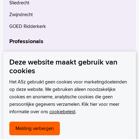
Sliedrecht
Zwijndrecht
GOED Ridderkerk
Professionals
Verwijzers
Deze website maakt gebruik van
Wetenschappelijk onderzoek
cookies
mProve. Verder in zorg.
Het ASz gebruikt geen cookies voor marketingdoeleinden
op deze website. We gebruiken alleen noodzakelijke
cookies en anonieme, analytische cookies die geen
persoonlijke gegevens verzamelen. Klik hier voor meer
informatie over ons
cookiebeleid
.
Melding verbergen