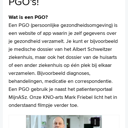
PGO's!
Wetenschappelijk onderzoek
+
Tekstgrootte A
Wat is een PGO?
Voorleesfunctie
Een PGO (persoonlijke gezondheidsomgeving) is
Language
een website of app waarin je zelf gegevens over
Zoeken
je gezondheid verzamelt. Je kunt er bijvoorbeeld
je medische dossier van het Albert Schweitzer
English
ziekenhuis, maar ook het dossier van de huisarts
Français
of een ander ziekenhuis op één plek bij elkaar
Polski
verzamelen. Bijvoorbeeld diagnoses,
Türkçe
behandelingen, medicatie en correspondentie.
Arabisch
Een PGO gebruik je naast het patientenportaal
MijnASz. Onze KNO-arts Mark Friebel licht het in
onderstaand filmpje verder toe.