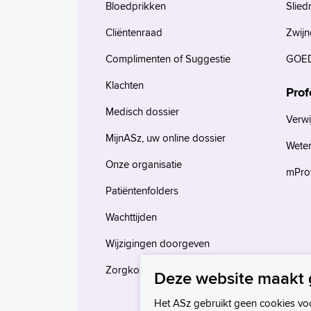
Bloedprikken
Slied
Cliëntenraad
Zwijn
Complimenten of Suggestie
GOED
Klachten
Prof
Medisch dossier
Verwi
MijnASz, uw online dossier
Wete
Onze organisatie
mProv
Patiëntenfolders
Wachttijden
Wijzigingen doorgeven
Zorgkosten en verzekeringen
Deze website maakt 
Het ASz gebruikt geen cookies vo