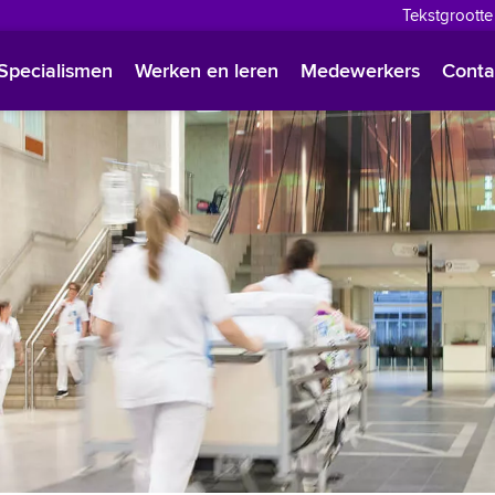
Tekstgrootte
English
Specialismen
Werken en leren
Medewerkers
Conta
Françai
Polski
Türkçe
Arabisc