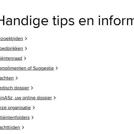
Handige tips en infor
zoektijden
oedprikken
iëntenraad
mplimenten of Suggestie
achten
disch dossier
jnASz, uw online dossier
ze organisatie
tiëntenfolders
chttijden