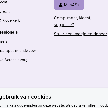
recht
MijnASz
drecht
Compliment, klacht,
 Ridderkerk
suggestie?
essionals
Stuur een kaartje en doneer
jzers
nschappelijk onderzoek
e. Verder in zorg.
gebruik van cookies
or marketingdoeleinden op deze website. We gebruiken alleen noodz