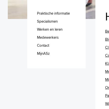
Praktische informatie
Specialismen
Werken en leren
Be
Medewerkers
Bl
Contact
Cl
MijnASz
Co
Kl
Me
Mi
On
Pa
Wa