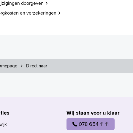
jzigingen doorgeven
rgkosten en verzekeringen
omepage
Direct naar
ties
Wij staan voor u klaar
078 654 11 11
wijk