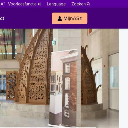
+
 A
Voorleesfunctie
Language
Zoeken
ct
MijnASz
s
h