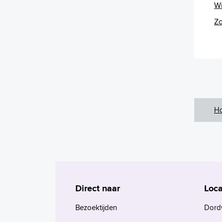
Wi
Zo
H
Direct naar
Loca
Bezoektijden
Dord