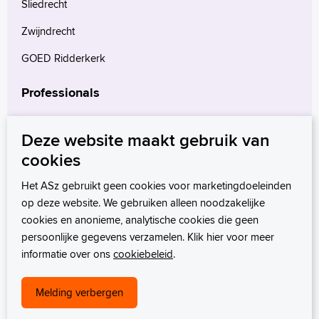
Sliedrecht
Zwijndrecht
GOED Ridderkerk
Professionals
Verwijzers
Deze website maakt gebruik van
Wetenschappelijk onderzoek
cookies
mProve. Verder in zorg.
Het ASz gebruikt geen cookies voor marketingdoeleinden
op deze website. We gebruiken alleen noodzakelijke
cookies en anonieme, analytische cookies die geen
persoonlijke gegevens verzamelen. Klik hier voor meer
informatie over ons
cookiebeleid
.
Melding verbergen