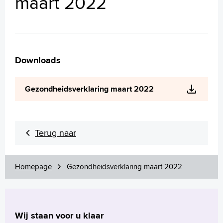
maart 2022
Wetenschappelijk onderzoek
+
Tekstgrootte A
Voorleesfunctie
Language
Downloads
Zoeken
English
Gezondheidsverklaring maart 2022
Français
Polski
Türkçe
Terug naar
Arabisch
Homepage
Gezondheidsverklaring maart 2022
Wij staan voor u klaar