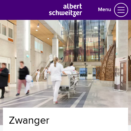
Menu
Homepage
Praktische informatie
Specialismen
Werken en leren
Medewerkers
Contact
MijnASz
Zwanger
Verwijzers