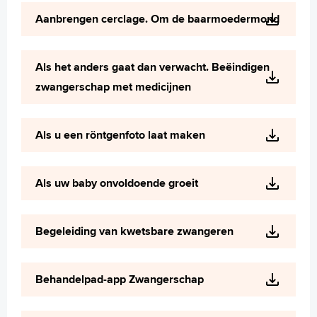
Wetenschappelijk onderzoek
Aanbrengen cerclage. Om de baarmoedermond
+
Tekstgrootte A
Voorleesfunctie
Als het anders gaat dan verwacht. Beëindigen
Language
zwangerschap met medicijnen
Zoeken
English
Als u een röntgenfoto laat maken
Français
Polski
Als uw baby onvoldoende groeit
Türkçe
Arabisch
Begeleiding van kwetsbare zwangeren
Behandelpad-app Zwangerschap