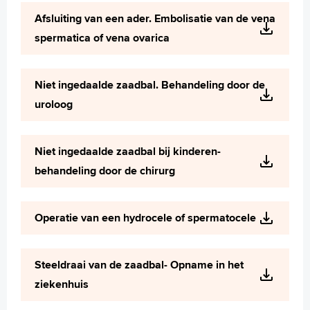
Wetenschappelijk onderzoek
Afsluiting van een ader. Embolisatie van de vena
+
Tekstgrootte A
spermatica of vena ovarica
Voorleesfunctie
Language
Niet ingedaalde zaadbal. Behandeling door de
Zoeken
uroloog
English
Français
Niet ingedaalde zaadbal bij kinderen-
Polski
behandeling door de chirurg
Türkçe
Arabisch
Operatie van een hydrocele of spermatocele
Steeldraai van de zaadbal- Opname in het
ziekenhuis