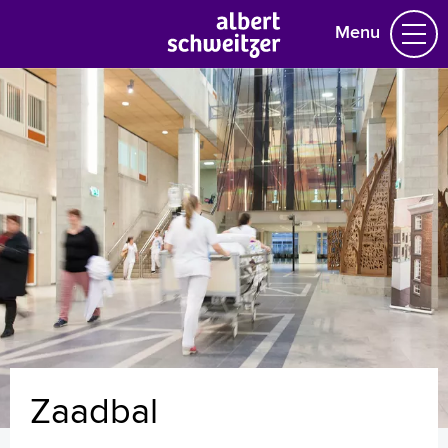
Menu
Homepage
Praktische informatie
Specialismen
Werken en leren
Medewerkers
Contact
MijnASz
Zaadbal
Verwijzers