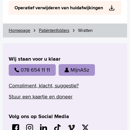
Wetenschappelijk onderzoek
Operatief verwijderen van huidafwijkingen
+
Tekstgrootte A
Voorleesfunctie
Language
Homepage
Patiëntenfolders
Wratten
Zoeken
English
Wij staan voor u klaar
Français
Polski
078 654 11 11
MijnASz
Türkçe
Arabisch
Compliment, klacht, suggestie?
Stuur een kaartje en doneer
Volg ons op Social Media