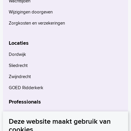
Wachttijden
Wijzigingen doorgeven
Zorgkosten en verzekeringen
Locaties
Dordwijk
Sliedrecht
Zwijndrecht
GOED Ridderkerk
Professionals
Verwijzers
Deze website maakt gebruik van
Wetenschappelijk onderzoek
cookies