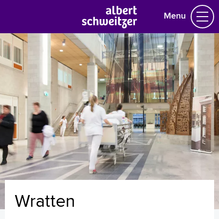
Menu
Homepage
Praktische informatie
Specialismen
Werken en leren
Medewerkers
Contact
MijnASz
Wratten
Verwijzers