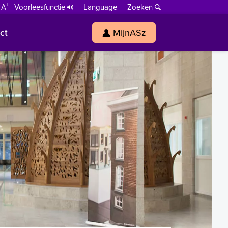
+
 A
Voorleesfunctie
Language
Zoeken
ct
MijnASz
s
h