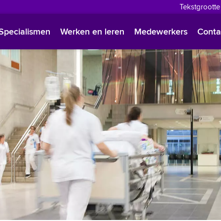
Tekstgrootte
English
Specialismen
Werken en leren
Medewerkers
Conta
Françai
Polski
Türkçe
Arabisc