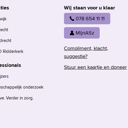
ties
Wij staan voor u klaar
078 654 11 11
wijk
recht
MijnASz
drecht
Compliment, klacht,
 Ridderkerk
suggestie?
essionals
Stuur een kaartje en doneer
jzers
nschappelijk onderzoek
e. Verder in zorg.