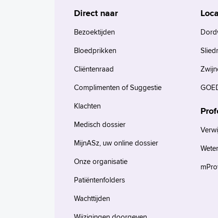
Direct naar
Loca
Bezoektijden
Dord
Bloedprikken
Slied
Cliëntenraad
Zwijn
Complimenten of Suggestie
GOED
Klachten
Prof
Medisch dossier
Verwi
MijnASz, uw online dossier
Wete
Onze organisatie
mProv
Patiëntenfolders
Wachttijden
Wijzigingen doorgeven