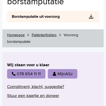
borstamputatie
Wetenschappelijk onderzoek
+
Tekstgrootte A
Borstamputatie uit voorzorg
Voorleesfunctie
Language
Zoeken
Homepage
Patiëntenfolders
Voorzorg
English
borstamputatie
Français
Polski
Türkçe
Wij staan voor u klaar
Arabisch
078 654 11 11
MijnASz
Compliment, klacht, suggestie?
Stuur een kaartje en doneer