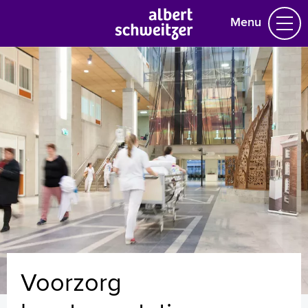
Menu
Homepage
Praktische informatie
Specialismen
Werken en leren
Medewerkers
Contact
MijnASz
Voorzorg
Verwijzers