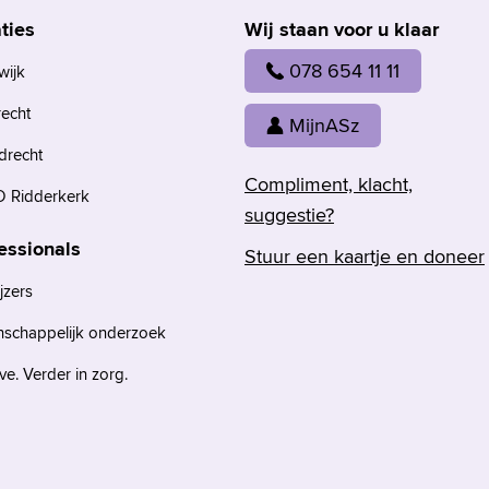
ties
Wij staan voor u klaar
078 654 11 11
wijk
recht
MijnASz
drecht
Compliment, klacht,
 Ridderkerk
suggestie?
essionals
Stuur een kaartje en doneer
jzers
nschappelijk onderzoek
e. Verder in zorg.