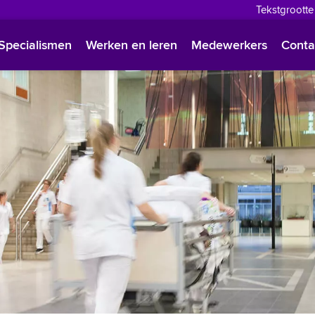
Tekstgrootte
English
Specialismen
Werken en leren
Medewerkers
Conta
Françai
Polski
Türkçe
Arabisc