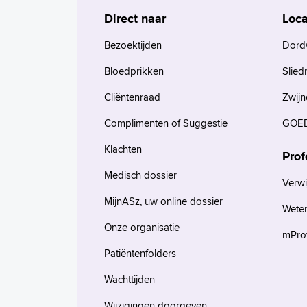
Direct naar
Loca
Bezoektijden
Dord
Bloedprikken
Slied
Cliëntenraad
Zwijn
Complimenten of Suggestie
GOED
Klachten
Prof
Medisch dossier
Verwi
MijnASz, uw online dossier
Wete
Onze organisatie
mProv
Patiëntenfolders
Wachttijden
Wijzigingen doorgeven