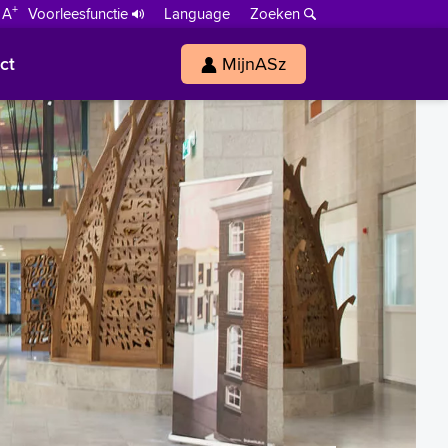
+
 A
Voorleesfunctie
Language
Zoeken
ct
MijnASz
s
h