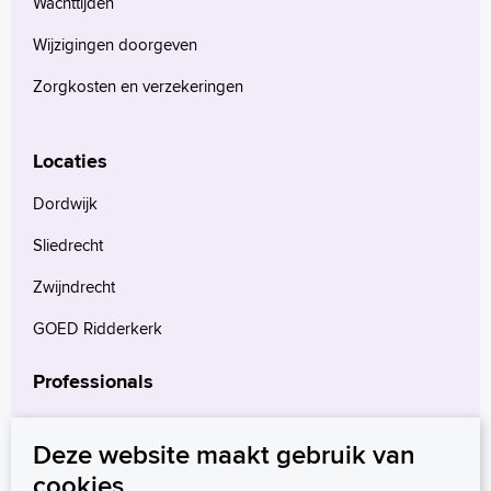
Wachttijden
Wijzigingen doorgeven
Zorgkosten en verzekeringen
Locaties
Dordwijk
Sliedrecht
Zwijndrecht
GOED Ridderkerk
Professionals
Verwijzers
Deze website maakt gebruik van
Wetenschappelijk onderzoek
cookies