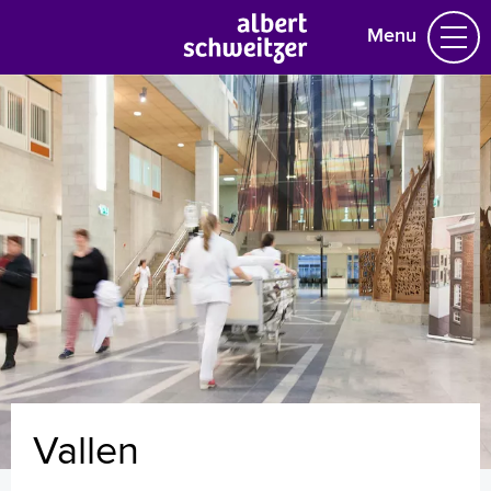
Menu
Homepage
Praktische informatie
Specialismen
Werken en leren
Medewerkers
Contact
MijnASz
Vallen
Verwijzers