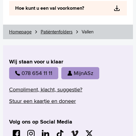
Wetenschappelijk onderzoek
Hoe kunt u een val voorkomen?
+
Tekstgrootte A
Voorleesfunctie
Language
Homepage
Patiëntenfolders
Vallen
Zoeken
English
Wij staan voor u klaar
Français
Polski
078 654 11 11
MijnASz
Türkçe
Arabisch
Compliment, klacht, suggestie?
Stuur een kaartje en doneer
Volg ons op Social Media