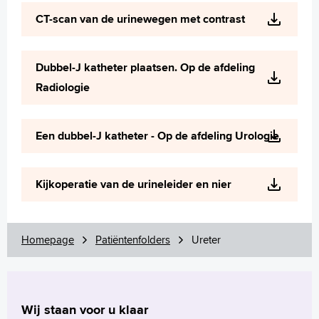
Wetenschappelijk onderzoek
CT-scan van de urinewegen met contrast
+
Tekstgrootte A
Voorleesfunctie
Dubbel-J katheter plaatsen. Op de afdeling
Language
Radiologie
Zoeken
English
Een dubbel-J katheter - Op de afdeling Urologie
Français
Polski
Kijkoperatie van de urineleider en nier
Türkçe
Arabisch
Homepage
Patiëntenfolders
Ureter
Wij staan voor u klaar