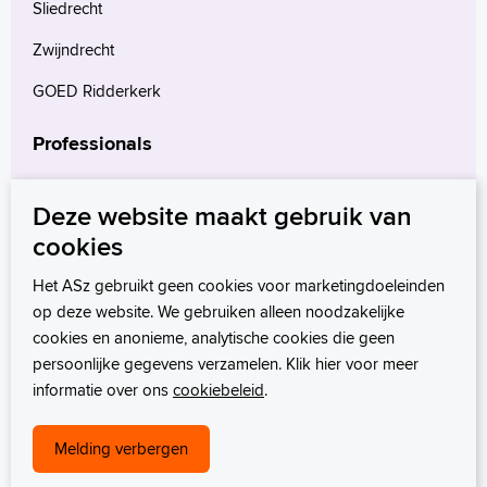
Sliedrecht
Zwijndrecht
GOED Ridderkerk
Professionals
Verwijzers
Deze website maakt gebruik van
Wetenschappelijk onderzoek
cookies
mProve. Verder in zorg.
Het ASz gebruikt geen cookies voor marketingdoeleinden
op deze website. We gebruiken alleen noodzakelijke
cookies en anonieme, analytische cookies die geen
persoonlijke gegevens verzamelen. Klik hier voor meer
informatie over ons
cookiebeleid
.
Melding verbergen