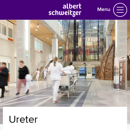
Menu
Homepage
Praktische informatie
Specialismen
Werken en leren
Medewerkers
Contact
MijnASz
Ureter
Verwijzers