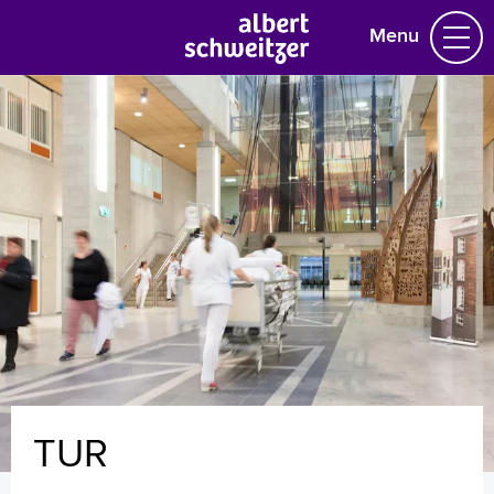
Menu
Homepage
Praktische informatie
Specialismen
Werken en leren
Medewerkers
Contact
MijnASz
TUR
Verwijzers