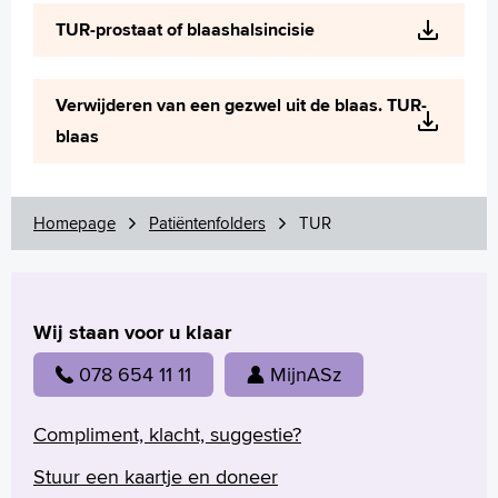
Wetenschappelijk onderzoek
TUR-prostaat of blaashalsincisie
+
Tekstgrootte A
Voorleesfunctie
Verwijderen van een gezwel uit de blaas. TUR-
Language
blaas
Zoeken
English
Homepage
Patiëntenfolders
TUR
Français
Polski
Türkçe
Arabisch
Wij staan voor u klaar
078 654 11 11
MijnASz
Compliment, klacht, suggestie?
Stuur een kaartje en doneer