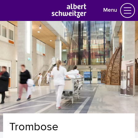
Menu
Homepage
Praktische informatie
Specialismen
Werken en leren
Medewerkers
Contact
MijnASz
Trombose
Verwijzers