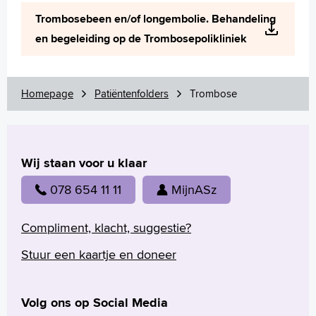
Wetenschappelijk onderzoek
Trombosebeen en/of longembolie. Behandeling
+
Tekstgrootte A
en begeleiding op de Trombosepolikliniek
Voorleesfunctie
Language
Zoeken
Homepage
Patiëntenfolders
Trombose
English
Français
Wij staan voor u klaar
Polski
Türkçe
078 654 11 11
MijnASz
Arabisch
Compliment, klacht, suggestie?
Stuur een kaartje en doneer
Volg ons op Social Media