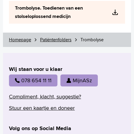
Wetenschappelijk onderzoek
Trombolyse. Toedienen van een
+
Tekstgrootte A
stolseloplossend medicijn
Voorleesfunctie
Language
Zoeken
Homepage
Patiëntenfolders
Trombolyse
English
Français
Wij staan voor u klaar
Polski
Türkçe
078 654 11 11
MijnASz
Arabisch
Compliment, klacht, suggestie?
Stuur een kaartje en doneer
Volg ons op Social Media