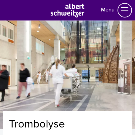
Menu
Homepage
Praktische informatie
Specialismen
Werken en leren
Medewerkers
Contact
MijnASz
Trombolyse
Verwijzers