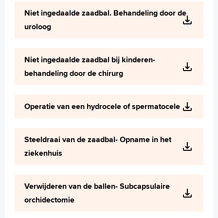
Wetenschappelijk onderzoek
Niet ingedaalde zaadbal. Behandeling door de
+
Tekstgrootte A
uroloog
Voorleesfunctie
Language
Niet ingedaalde zaadbal bij kinderen-
Zoeken
behandeling door de chirurg
English
Français
Operatie van een hydrocele of spermatocele
Polski
Türkçe
Steeldraai van de zaadbal- Opname in het
Arabisch
ziekenhuis
Verwijderen van de ballen- Subcapsulaire
orchidectomie