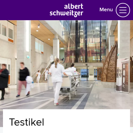
Menu
Homepage
Praktische informatie
Specialismen
Werken en leren
Medewerkers
Contact
MijnASz
Testikel
Verwijzers