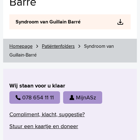
Barré
Wetenschappelijk onderzoek
+
Tekstgrootte A
Syndroom van Guillain Barré
Voorleesfunctie
Language
Zoeken
Homepage
Patiëntenfolders
Syndroom van
English
Guillain-Barré
Français
Polski
Türkçe
Wij staan voor u klaar
Arabisch
078 654 11 11
MijnASz
Compliment, klacht, suggestie?
Stuur een kaartje en doneer