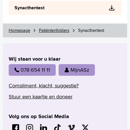
Wetenschappelijk onderzoek
Synacthentest
+
Tekstgrootte A
Voorleesfunctie
Language
Homepage
Patiëntenfolders
Synacthentest
Zoeken
English
Wij staan voor u klaar
Français
Polski
078 654 11 11
MijnASz
Türkçe
Arabisch
Compliment, klacht, suggestie?
Stuur een kaartje en doneer
Volg ons op Social Media