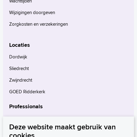
Wachttijden
Wijzigingen doorgeven
Zorgkosten en verzekeringen
Locaties
Dordwijk
Sliedrecht
Zwijndrecht
GOED Ridderkerk
Professionals
Verwijzers
Deze website maakt gebruik van
Wetenschappelijk onderzoek
cookies